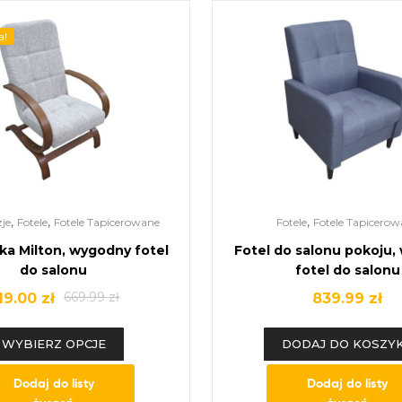
a!
,
,
,
je
Fotele
Fotele Tapicerowane
Fotele
Fotele Tapicerow
nka Milton, wygodny fotel
Fotel do salonu pokoju
do salonu
fotel do salonu
669.99
zł
19.00
zł
839.99
zł
WYBIERZ OPCJE
DODAJ DO KOSZY
Dodaj do listy
Dodaj do listy