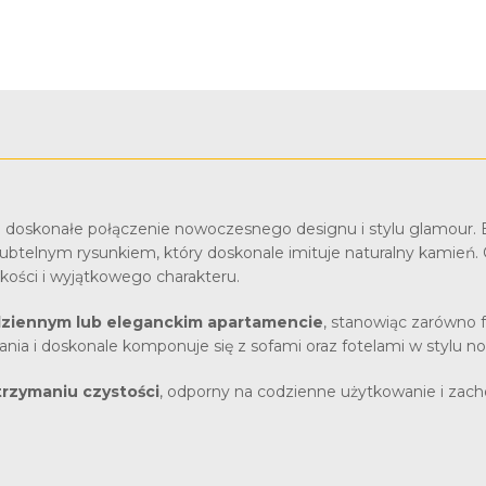
 doskonałe połączenie nowoczesnego designu i stylu glamour.
elnym rysunkiem, który doskonale imituje naturalny kamień. C
kkości i wyjątkowego charakteru.
 dziennym lub eleganckim apartamencie
, stanowiąc zarówno f
ania i doskonale komponuje się z sofami oraz fotelami w stylu 
trzymaniu czystości
, odporny na codzienne użytkowanie i zach