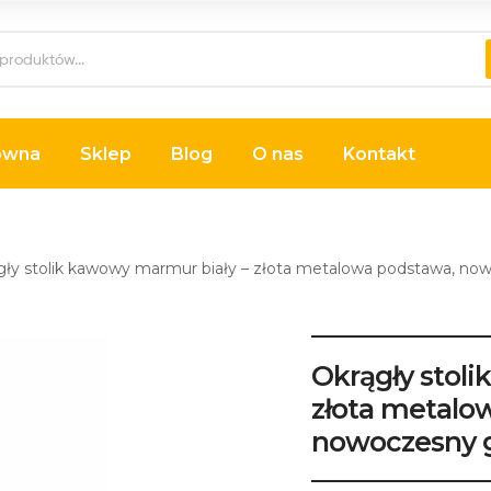
ówna
Sklep
Blog
O nas
Kontakt
gły stolik kawowy marmur biały – złota metalowa podstawa, n
Okrągły stol
złota metalo
nowoczesny 