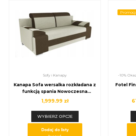
Promocj
Sofy i Kanapy
-10% Okaz
Kanapa Sofa wersalka rozkładana z
Fotel Fi
funkcją spania Nowoczesna
kanapa
1,999.99
zł
6
WYBIERZ OPCJE
Dodaj do listy