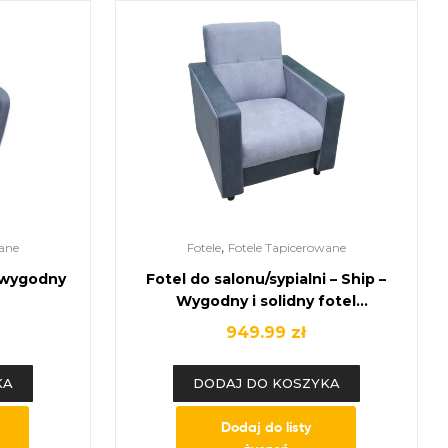
,
ane
Fotele
Fotele Tapicerowane
, wygodny
Fotel do salonu/sypialni – Ship –
Wygodny i solidny fotel
wypoczynkowy.
949.99
zł
KA
DODAJ DO KOSZYKA
Dodaj do listy