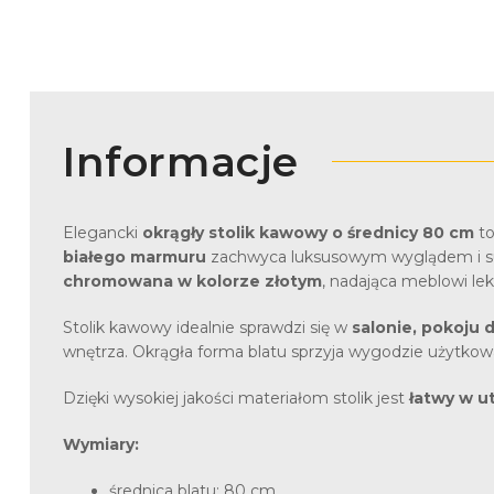
Informacje
Elegancki
okrągły stolik kawowy o średnicy 80 cm
to
białego marmuru
zachwyca luksusowym wyglądem i subt
chromowana w kolorze złotym
, nadająca meblowi le
Stolik kawowy idealnie sprawdzi się w
salonie, pokoju
wnętrza. Okrągła forma blatu sprzyja wygodzie użytkow
Dzięki wysokiej jakości materiałom stolik jest
łatwy w u
Wymiary:
średnica blatu: 80 cm