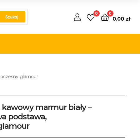
0
0
Szukaj
0.00
zł
owoczesny glamour
ik kawowy marmur biały –
wa podstawa,
glamour