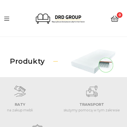
0
DRD
Group
Produkty
RATY
TRANSPORT
na zakup mebli
służymy pomocą w tym zakresie