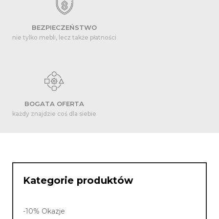
BEZPIECZEŃSTWO
nie tylko mebli, lecz także płatności
BOGATA OFERTA
każdy znajdzie coś dla siebie
Kategorie produktów
-10% Okazje