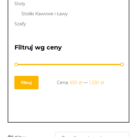
Stoły
Stoliki Kawowe i Ławy
Szafy
Filtruj wg ceny
Cena:
610 zł
—
1,120 zł
Filtruj