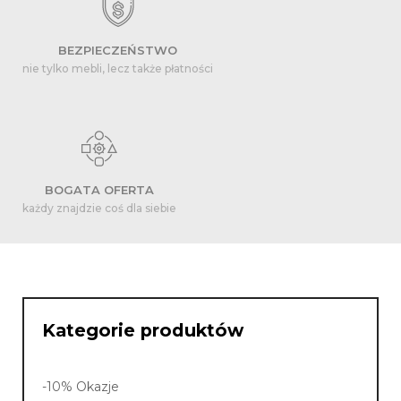
BEZPIECZEŃSTWO
nie tylko mebli, lecz także płatności
BOGATA OFERTA
każdy znajdzie coś dla siebie
Kategorie produktów
-10% Okazje