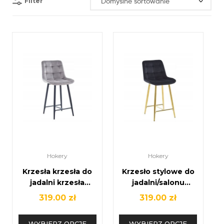
Filter
Hokery
Hokery
Krzesła krzesła do
Krzesło stylowe do
jadalni krzesła
jadalni/salonu
tapicerowane
różne kolory
319.00
zł
319.00
zł
WYBIERZ OPCJE
WYBIERZ OPCJE