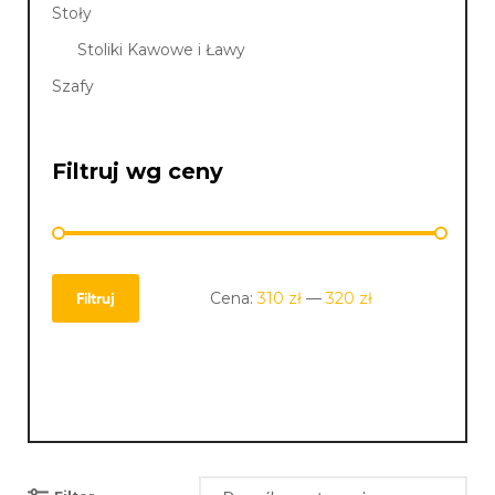
Stoły
Stoliki Kawowe i Ławy
Szafy
Filtruj wg ceny
Cena:
310 zł
—
320 zł
Filtruj