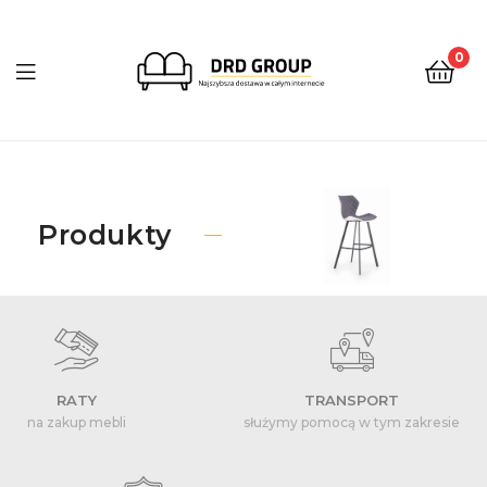
0
DRD
Group
Produkty
RATY
TRANSPORT
na zakup mebli
służymy pomocą w tym zakresie