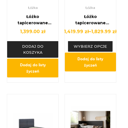
Łóżka
Łóżka
Łóżko
Łóżko
tapicerowane
tapicerowane
90×200 z
velvet z wysokim
1,399.00
zł
1,419.99
zł
–
1,829.99
zł
pojemnikiem na
wezgłowiem
pościel | Velvet
90×200 / 160×200 –
DODAJ DO
WYBIERZ OPCJE
szare lub beżowe,
KOSZYKA
stelaż w zestawie
Dodaj do listy
Dodaj do listy
życzeń
życzeń