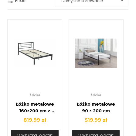
Filter
Łóżka
Łóżka
Łóżko metalowe
Łóżko metalowe
160×200 cm z
90 × 200 cm
wezgłowiem i
819.99
zł
519.99
zł
stelażem –
nowoczesne,
WYBIERZ OPCJE
WYBIERZ OPCJE