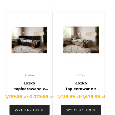
Łóżka
Łóżka
Łóżko
Łóżko
tapicerowane z
tapicerowane z
podwójnym
pojemnikiem –
1,759.99
zł
–
2,079.99
zł
1,439.99
zł
–
1,679.99
zł
zagłówkiem –
elegancja, wygoda
najwyższy poziom
i funkcjonalność w
WYBIERZ OPCJE
WYBIERZ OPCJE
komfortu i stylu
jednym