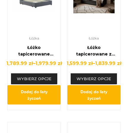
Łóżka
Łóżka
Łóżko
Łóżko
tapicerowane
tapicerowane z
velvet z wysokim
bocznym oparciem
1,789.99
zł
–
1,979.99
zł
1,599.99
zł
–
1,839.99
zł
wezgłowiem i
– nowoczesna
stelażem – szare
elegancja w
WYBIERZ OPCJE
WYBIERZ OPCJE
lub beżowe
tkaninie Coral
Dodaj do listy
Dodaj do listy
życzeń
życzeń