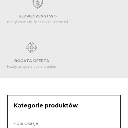
BEZPIECZEŃSTWO
nie tylko mebli, lecz także płatności
BOGATA OFERTA
każdy znajdzie coś dla siebie
Kategorie produktów
-10% Okazje