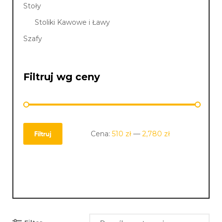
Stoły
Stoliki Kawowe i Ławy
Szafy
Filtruj wg ceny
Cena:
510 zł
—
2,780 zł
Filtruj