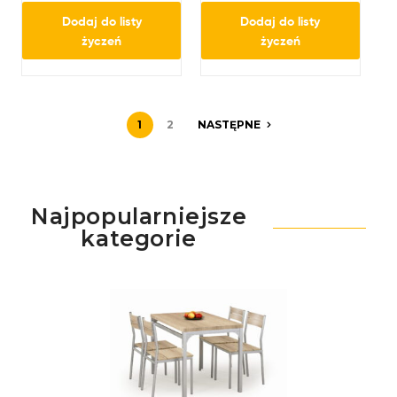
Dodaj do listy
Dodaj do listy
życzeń
życzeń
1
2
NASTĘPNE
Najpopularniejsze
kategorie