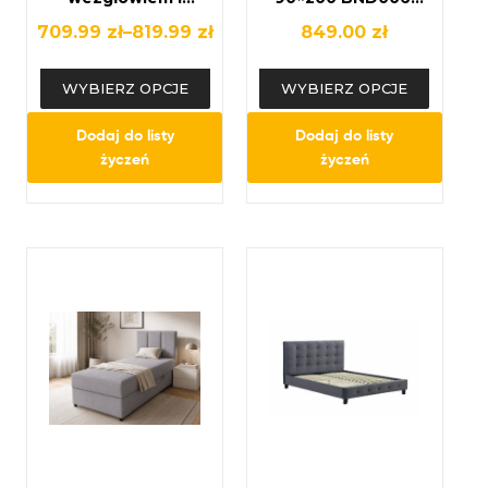
stelażem 120×200 /
Łóżko piętrowe
709.99
zł
–
819.99
zł
849.00
zł
160×200 – czarna
młodzieżowe
rama, brązowe
WYBIERZ OPCJE
WYBIERZ OPCJE
nogi
Dodaj do listy
Dodaj do listy
życzeń
życzeń