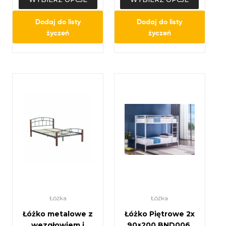
czarne lub białe
Dodaj do listy
Dodaj do listy
życzeń
życzeń
Łóżka
Łóżka
Łóżko metalowe z
Łóżko Piętrowe 2x
wezgłowiem i
90×200 BND006,