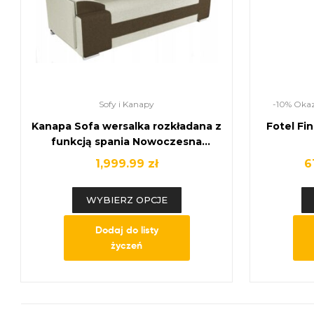
Sofy i Kanapy
-10% Okaz
Kanapa Sofa wersalka rozkładana z
Fotel Fi
funkcją spania Nowoczesna
kanapa
1,999.99
zł
6
WYBIERZ OPCJE
Dodaj do listy
życzeń