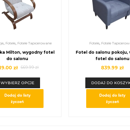
,
,
,
je
Fotele
Fotele Tapicerowane
Fotele
Fotele Tapicerow
nka Milton, wygodny fotel
Fotel do salonu pokoju
do salonu
fotel do salonu
669.99
zł
19.00
zł
839.99
zł
WYBIERZ OPCJE
DODAJ DO KOSZY
Dodaj do listy
Dodaj do listy
życzeń
życzeń