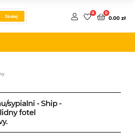
0
0
Szukaj
0.00
zł
wy.
u/sypialni - Ship -
idny fotel
y.