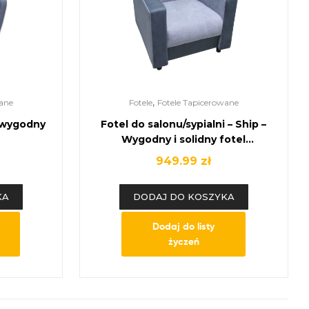
,
ane
Fotele
Fotele Tapicerowane
, wygodny
Fotel do salonu/sypialni – Ship –
Wygodny i solidny fotel
wypoczynkowy.
949.99
zł
KA
DODAJ DO KOSZYKA
Dodaj do listy
życzeń