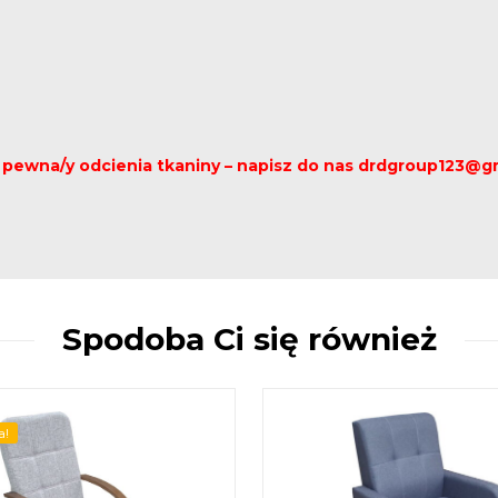
eś pewna/y odcienia tkaniny – napisz do nas drdgroup123@g
Spodoba Ci się również
a!