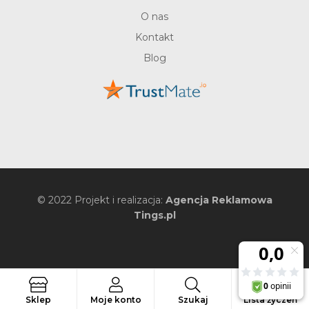
O nas
Kontakt
Blog
© 2022 Projekt i realizacja:
Agencja Reklamowa
Tings.pl
0
Szukaj
Sklep
Moje konto
Szukaj
Lista życzeń