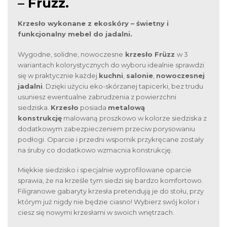
– Früzz.
Krzesło wykonane z ekoskóry – świetny i
funkcjonalny mebel do jadalni.
Wygodne, solidne, nowoczesne
krzesło Früzz
w 3
wariantach kolorystycznych do wyboru idealnie sprawdzi
się w praktycznie każdej
kuchni
,
salonie
,
nowoczesnej
jadalni
. Dzięki użyciu eko-skórzanej tapicerki, bez trudu
usuniesz ewentualne zabrudzenia z powierzchni
siedziska.
Krzesło
posiada
metalową
konstrukcję
malowaną proszkowo w kolorze siedziska z
dodatkowym zabezpieczeniem przeciw porysowaniu
podłogi. Oparcie i przedni wspornik przykręcane zostały
na śruby co dodatkowo wzmacnia konstrukcję.
Miękkie siedzisko i specjalnie wyprofilowane oparcie
sprawia, że na krześle tym siedzi się bardzo komfortowo.
Filigranowe gabaryty krzesła pretendują je do stołu, przy
którym już nigdy nie będzie ciasno! Wybierz swój kolor i
ciesz się nowymi krzesłami w swoich wnętrzach.