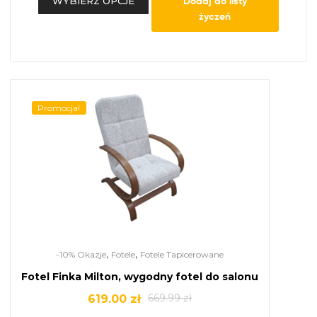
Dodaj do listy
WYBIERZ OPCJE
życzeń
Promocja!
,
,
-10% Okazje
Fotele
Fotele Tapicerowane
Fotel Finka Milton, wygodny fotel do salonu
669.99
zł
619.00
zł