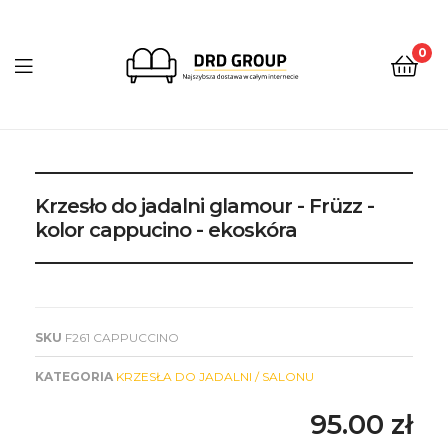
0
DRD
Group
Krzesło do jadalni glamour - Früzz -
kolor cappucino - ekoskóra
SKU
F261 CAPPUCCINO
KATEGORIA
KRZESŁA DO JADALNI / SALONU
95.00
zł