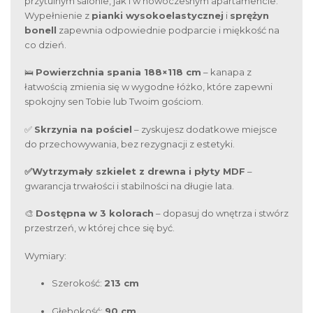
przytulnym salonie, jak i w nowoczesnym apartamencie.
Wypełnienie z
pianki wysokoelastycznej
i
sprężyn
bonell
zapewnia odpowiednie podparcie i miękkość na
co dzień.
🛌
Powierzchnia spania 188×118 cm
– kanapa z
łatwością zmienia się w wygodne łóżko, które zapewni
spokojny sen Tobie lub Twoim gościom.
✅
Skrzynia na pościel
– zyskujesz dodatkowe miejsce
do przechowywania, bez rezygnacji z estetyki.
✅Wytrzymały szkielet z drewna i płyty MDF
–
gwarancja trwałości i stabilności na długie lata.
🎨
Dostępna w 3 kolorach
– dopasuj do wnętrza i stwórz
przestrzeń, w której chce się być.
Wymiary:
Szerokość:
213 cm
Głębokość:
90 cm