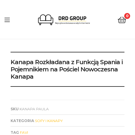
0
DRD
Group
Kanapa Rozkładana z Funkcją Spania i
Pojemnikiem na Pościel Nowoczesna
Kanapa
SKU
KANAPA PAULA
KATEGORIA
SOFY I KANAPY
TAG
FAVI