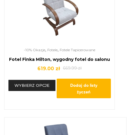
,
,
-10% Okazje
Fotele
Fotele Tapicerowane
Fotel Finka Milton, wygodny fotel do salonu
669.99
zł
619.00
zł
Dodaj do listy
WYBIERZ OPCJE
życzeń