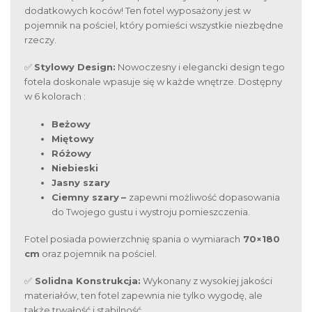
dodatkowych koców! Ten fotel wyposażony jest w
pojemnik na pościel, który pomieści wszystkie niezbędne
rzeczy.
✅
Stylowy Design:
Nowoczesny i elegancki design tego
fotela doskonale wpasuje się w każde wnętrze. Dostępny
w 6 kolorach :
Beżowy
Miętowy
Różowy
Niebieski
Jasny szary
Ciemny szary
–
zapewni możliwość dopasowania
do Twojego gustu i wystroju pomieszczenia.
Fotel posiada powierzchnię spania o wymiarach
70×180
cm
oraz pojemnik na pościel.
✅
Solidna Konstrukcja:
Wykonany z wysokiej jakości
materiałów, ten fotel zapewnia nie tylko wygodę, ale
także trwałość i stabilność.