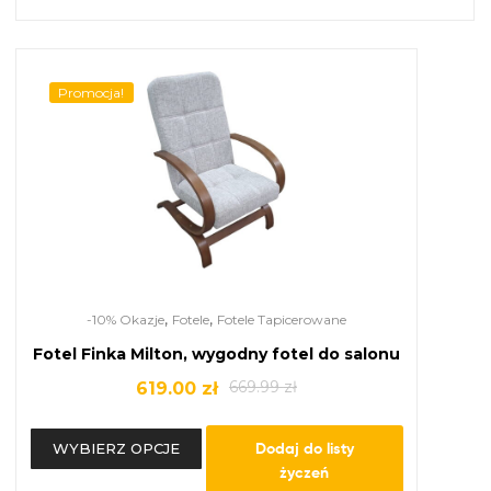
Promocja!
,
,
-10% Okazje
Fotele
Fotele Tapicerowane
Fotel Finka Milton, wygodny fotel do salonu
669.99
zł
619.00
zł
Dodaj do listy
WYBIERZ OPCJE
życzeń