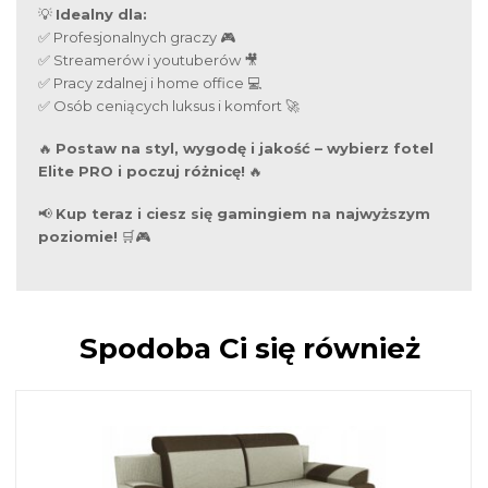
💡
Idealny dla:
✅ Profesjonalnych graczy 🎮
✅ Streamerów i youtuberów 🎥
✅ Pracy zdalnej i home office 💻
✅ Osób ceniących luksus i komfort 🚀
🔥
Postaw na styl, wygodę i jakość – wybierz fotel
Elite PRO i poczuj różnicę!
🔥
📢
Kup teraz i ciesz się gamingiem na najwyższym
poziomie!
🛒🎮
Spodoba Ci się również