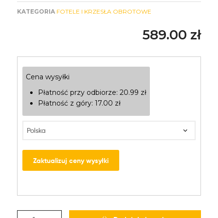
KATEGORIA
FOTELE I KRZESŁA OBROTOWE
589.00
zł
Cena wysyłki
Płatność przy odbiorze:
20.99
zł
Płatność z góry:
17.00
zł
Zaktualizuj ceny wysyłki