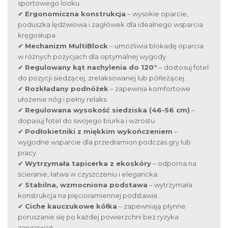
sportowego looku.
✔
Ergonomiczna konstrukcja
– wysokie oparcie,
poduszka lędźwiowa i zagłówek dla idealnego wsparcia
kręgosłupa.
✔
Mechanizm MultiBlock
– umożliwia blokadę oparcia
w różnych pozycjach dla optymalnej wygody.
✔
Regulowany kąt nachylenia do 120°
– dostosuj fotel
do pozycji siedzącej, zrelaksowanej lub półleżącej.
✔
Rozkładany podnóżek
– zapewnia komfortowe
ułożenie nóg i pełny relaks.
✔
Regulowana wysokość siedziska (46-56 cm)
–
dopasuj fotel do swojego biurka i wzrostu.
✔
Podłokietniki z miękkim wykończeniem
–
wygodne wsparcie dla przedramion podczas gry lub
pracy.
✔
Wytrzymała tapicerka z ekoskóry
– odporna na
ścieranie, łatwa w czyszczeniu i elegancka.
✔
Stabilna, wzmocniona podstawa
– wytrzymała
konstrukcja na pięcioramiennej podstawie.
✔
Ciche kauczukowe kółka
– zapewniają płynne
poruszanie się po każdej powierzchni bez ryzyka
zarysowań.