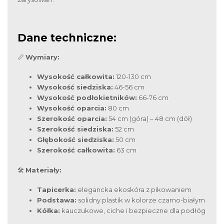
Dane techniczne:
📏
Wymiary:
Wysokość całkowita:
120-130 cm
Wysokość siedziska:
46-56 cm
Wysokość podłokietników:
66-76 cm
Wysokość oparcia:
80 cm
Szerokość oparcia:
54 cm (góra) – 48 cm (dół)
Szerokość siedziska:
52 cm
Głębokość siedziska:
50 cm
Szerokość całkowita:
63 cm
🛠
Materiały:
Tapicerka:
elegancka ekoskóra z pikowaniem
Podstawa:
solidny plastik w kolorze czarno-białym
Kółka:
kauczukowe, ciche i bezpieczne dla podłóg