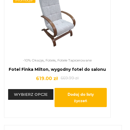
Promocja!
,
,
-10% Okazje
Fotele
Fotele Tapicerowane
Fotel Finka Milton, wygodny fotel do salonu
669.99
zł
619.00
zł
Dodaj do listy
WYBIERZ OPCJE
życzeń