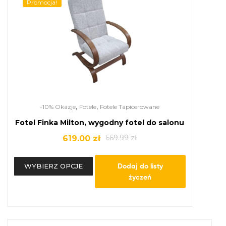
Promocja!
,
,
-10% Okazje
Fotele
Fotele Tapicerowane
Fotel Finka Milton, wygodny fotel do salonu
669.99
zł
619.00
zł
Dodaj do listy
WYBIERZ OPCJE
życzeń