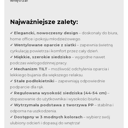
wnętrza!
Najważniejsze zalety:
✔
Elegancki, nowoczesny design
– doskonały do biura,
home office i pokoju młodzieżowego.
✔
Wentylowane oparcie z siatki
– zapewnia świetną
cyrkulację powietrza i komfort przez cały dzień.
✔
Miękkie, szerokie siedzisko
– wygodne nawet
podczas wielogodzinnej pracy.
✔
Mechanizm TILT
– możliwość odchylenia oparcia i
lekkiego bujania dla większego relaksu.
✔
Stałe podłokietniki
– zapewniają odpowiednie
podparcie dla rąk.
✔
Regulowana wysokość siedziska (44-54 cm)
–
dopasowanie do użytkownika i wysokości biurka.
✔
Wytrzymała podstawa z tworzywa PP
– stabilna i
odporna na uszkodzenia.
✔
Dostępny w 3 modnych kolorach
– wybierz swój
ulubiony odcień i dopasuj do wnętrza!