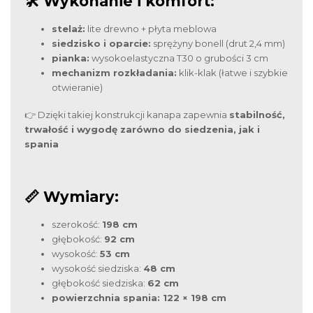
🛠️ Wykonanie i komfort:
stelaż:
lite drewno + płyta meblowa
siedzisko i oparcie:
sprężyny bonell (drut 2,4 mm)
pianka:
wysokoelastyczna T30 o grubości 3 cm
mechanizm rozkładania:
klik-klak (łatwe i szybkie
otwieranie)
👉 Dzięki takiej konstrukcji kanapa zapewnia
stabilność,
trwałość i wygodę zarówno do siedzenia, jak i
spania
📏 Wymiary:
szerokość:
198 cm
głębokość:
92 cm
wysokość:
53 cm
wysokość siedziska:
48 cm
głębokość siedziska:
62 cm
powierzchnia spania: 122 × 198 cm