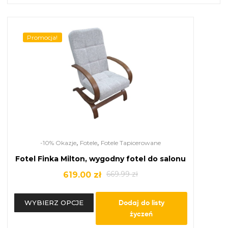
Promocja!
,
,
-10% Okazje
Fotele
Fotele Tapicerowane
Fotel Finka Milton, wygodny fotel do salonu
669.99
zł
619.00
zł
Dodaj do listy
WYBIERZ OPCJE
życzeń