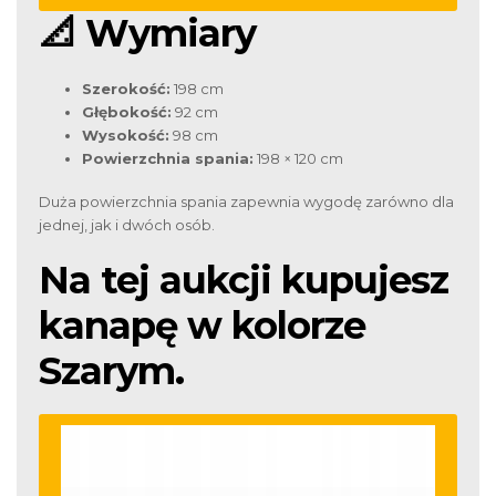
📐 Wymiary
Szerokość:
198 cm
Głębokość:
92 cm
Wysokość:
98 cm
Powierzchnia spania:
198 × 120 cm
Duża powierzchnia spania zapewnia wygodę zarówno dla
jednej, jak i dwóch osób.
Na tej aukcji kupujesz
kanapę w kolorze
Szarym.