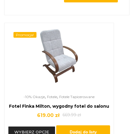
Promocja!
,
,
-10% Okazje
Fotele
Fotele Tapicerowane
Fotel Finka Milton, wygodny fotel do salonu
669.99
zł
619.00
zł
Dodaj do listy
WYBIERZ OPCJE