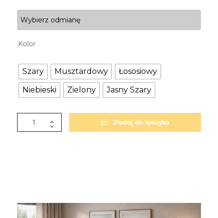
Wybierz odmianę
Kolor
Szary
Musztardowy
Łososiowy
Niebieski
Zielony
Jasny Szary
Dodaj do koszyka