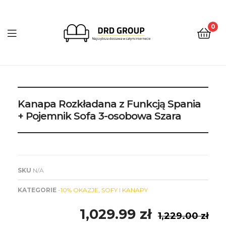
0
DRD
Group
Kanapa Rozkładana z Funkcją Spania
+ Pojemnik Sofa 3-osobowa Szara
SKU
N/A
KATEGORIE
-10% OKAZJE
,
SOFY I KANAPY
1,029.99
zł
1,229.00
zł