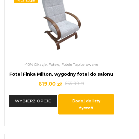
Promocja!
,
,
-10% Okazje
Fotele
Fotele Tapicerowane
Fotel Finka Milton, wygodny fotel do salonu
669.99
zł
619.00
zł
Dodaj do listy
WYBIERZ OPCJE
życzeń