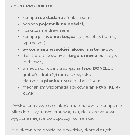
CECHY PRODUKTU:
kanapa
rozkładana
z funkcją spania,
posiada
pojemnik na pościel
,
nóżki czarne drewniane,
kanapa jest
wolnostojąca
(tył jest obity tkaniną
typu velvet).
wykonana z wysokiej jakości materiałów
,
stelaż produkowany z
litego drewna
oraz płyty
meblowej,
w siedzisku i oparciu sprężyna
typu BONELL
o
grubości drutu 2,4 mm oraz wysoko
elastyczna
pianka T30
o grubości 3cm,
mechanizm wspomagający otwieranie
typ: KLIK-
KLAK
.
✅Wykonana z wysokiej jakości materiałów, ta kanapa nie
tylko doda szyku Twojemu wnętrzu, ale także zapewni Ci
wygodne miejsce do odpoczynku i relaksu.
✅Jej skrzynia na pościel to prawdziwy skarb dla tych,