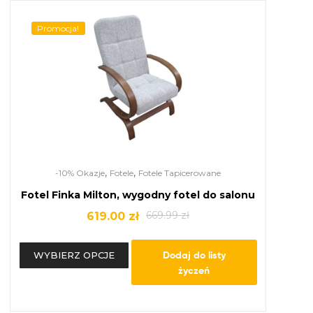
Promocja!
,
,
-10% Okazje
Fotele
Fotele Tapicerowane
Fotel Finka Milton, wygodny fotel do salonu
669.99
zł
619.00
zł
Dodaj do listy
WYBIERZ OPCJE
życzeń