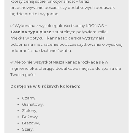
którzy cenią sobie funkcjonalność – teraz
przechowywanie pościeli czy dodatkowych poduszek
będzie proste i wygodne.
✅ Wykonana z wysokiej jakości tkaniny KRONOS
–
tkanina typu plusz
z subtelnym połyskiem, miła i
miękka w dotyku. Tkanina tapicerska wytrzymała i
odporna na mechacenie podczas użytkowania o wysokiej
odporności na działanie światła.
✅ Ale to nie wszystko! Nasza kanapa rozkłada się w
mgnieniu oka, oferując dodatkowe miejsce do spania dla
Twoich gości!
Dostępna w 6 różnych kolorach:
Czarny,
Granatowy,
Zielony,
Beżowy,
Brązowy,
Szary,