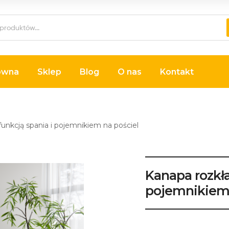
ówna
Sklep
Blog
O nas
Kontakt
unkcją spania i pojemnikiem na pościel
Kanapa rozkła
pojemnikiem 