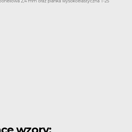
a bonellowa 2,4 mm oraz pianka wysokoelastyczna T-25
ce wzory: