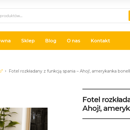
ówna
Sklep
Blog
O nas
Kontakt
i"
Fotel rozkładany z funkcją spania – Ahoj!, amerykanka bonel
Fotel rozkłada
Ahoj!, amery