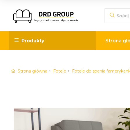
DRD
Produkty
Strona gł
Group
Internetowy
sklep
Strona główna
Fotele
Fotele do spania "amerykank
meblowy