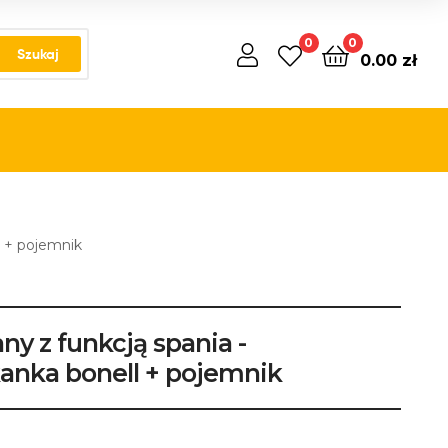
0
0
Szukaj
0.00
zł
l + pojemnik
ny z funkcją spania -
kanka bonell + pojemnik