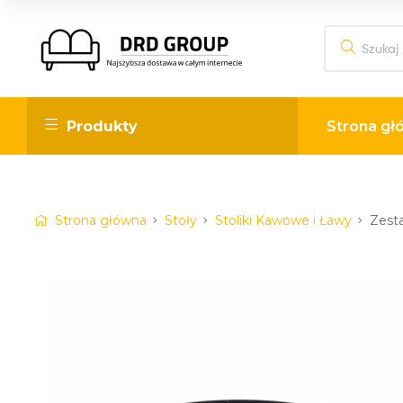
DRD
Produkty
Strona gł
Group
Internetowy
sklep
Strona główna
Stoły
Stoliki Kawowe i Ławy
Zesta
meblowy