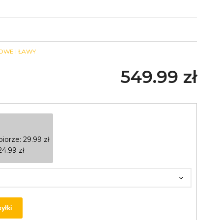
OWE I ŁAWY
549.99
zł
biorze:
29.99
zł
24.99
zł
yłki