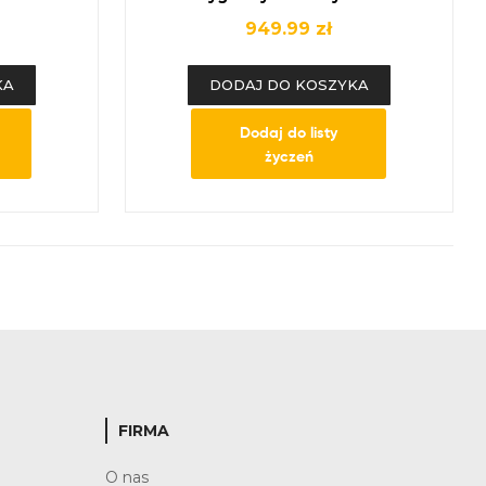
wypoczynkowy.
949.99
zł
KA
DODAJ DO KOSZYKA
Dodaj do listy
życzeń
FIRMA
O nas