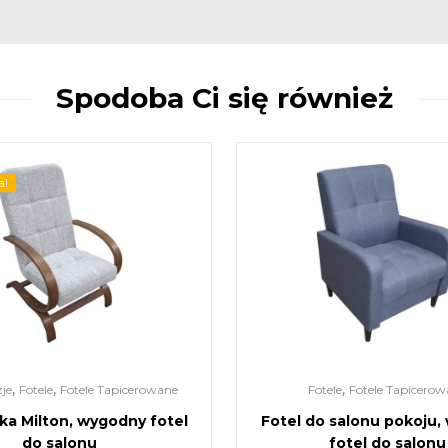
Spodoba Ci się również
a!
,
,
,
je
Fotele
Fotele Tapicerowane
Fotele
Fotele Tapicerow
nka Milton, wygodny fotel
Fotel do salonu pokoju
do salonu
fotel do salonu