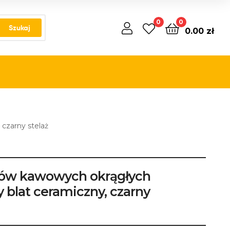
0
0
Szukaj
0.00
zł
 czarny stelaż
ków kawowych okrągłych
ły blat ceramiczny, czarny