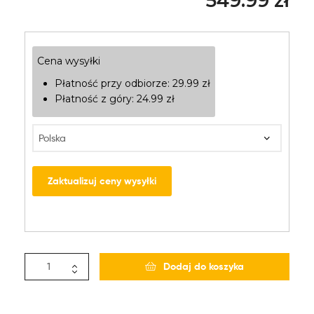
549.99
zł
Cena wysyłki
Płatność przy odbiorze:
29.99
zł
Płatność z góry:
24.99
zł
Zaktualizuj ceny wysyłki
Dodaj do koszyka