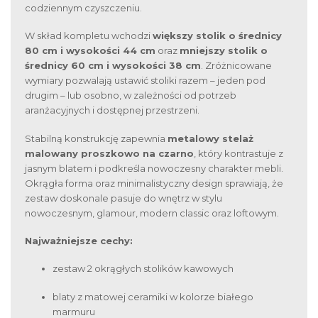
codziennym czyszczeniu.
W skład kompletu wchodzi
większy stolik o średnicy
80 cm i wysokości 44 cm
oraz
mniejszy stolik o
średnicy 60 cm i wysokości 38 cm
. Zróżnicowane
wymiary pozwalają ustawić stoliki razem – jeden pod
drugim – lub osobno, w zależności od potrzeb
aranżacyjnych i dostępnej przestrzeni.
Stabilną konstrukcję zapewnia
metalowy stelaż
malowany proszkowo na czarno
, który kontrastuje z
jasnym blatem i podkreśla nowoczesny charakter mebli.
Okrągła forma oraz minimalistyczny design sprawiają, że
zestaw doskonale pasuje do wnętrz w stylu
nowoczesnym, glamour, modern classic oraz loftowym.
Najważniejsze cechy:
zestaw 2 okrągłych stolików kawowych
blaty z matowej ceramiki w kolorze białego
marmuru