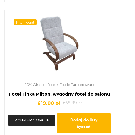
Promocja!
,
,
-10% Okazje
Fotele
Fotele Tapicerowane
Fotel Finka Milton, wygodny fotel do salonu
669.99
zł
619.00
zł
Dodaj do listy
WYBIERZ OPCJE
życzeń