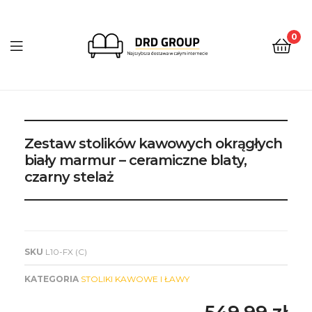
0
DRD
Group
Zestaw stolików kawowych okrągłych
biały marmur – ceramiczne blaty,
czarny stelaż
SKU
L10-FX (C)
KATEGORIA
STOLIKI KAWOWE I ŁAWY