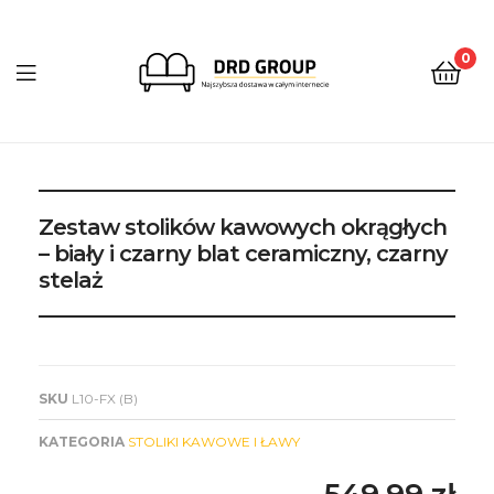
0
DRD
Group
Zestaw stolików kawowych okrągłych
– biały i czarny blat ceramiczny, czarny
stelaż
SKU
L10-FX (B)
KATEGORIA
STOLIKI KAWOWE I ŁAWY