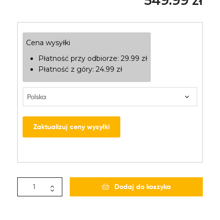
549.99
zł
Cena wysyłki
Płatność przy odbiorze:
29.99
zł
Płatność z góry:
24.99
zł
Zaktualizuj ceny wysyłki
Dodaj do koszyka