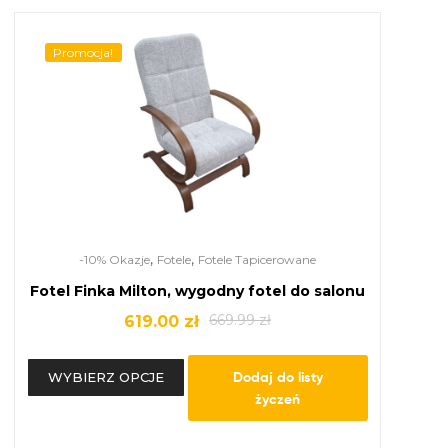
Promocja!
,
,
-10% Okazje
Fotele
Fotele Tapicerowane
Fotel Finka Milton, wygodny fotel do salonu
669.99
zł
619.00
zł
Dodaj do listy
WYBIERZ OPCJE
życzeń