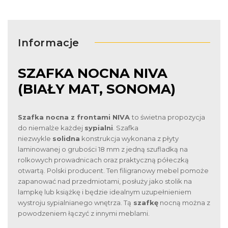
Informacje
SZAFKA NOCNA NIVA
(BIAŁY MAT, SONOMA)
Szafka nocna z frontami NIVA
to świetna propozycja
do niemalże każdej
sypialni
. Szafka
niezwykle
solidna
konstrukcja wykonana z płyty
laminowanej o grubości 18 mm z jedną szufladką na
rolkowych prowadnicach oraz praktyczną półeczką
otwartą. Polski producent. Ten filigranowy mebel pomoże
zapanować nad przedmiotami, posłuży jako stolik na
lampkę lub książkę i będzie idealnym uzupełnieniem
wystroju sypialnianego wnętrza. Tą
szafkę
nocną można z
powodzeniem łączyć z innymi meblami.