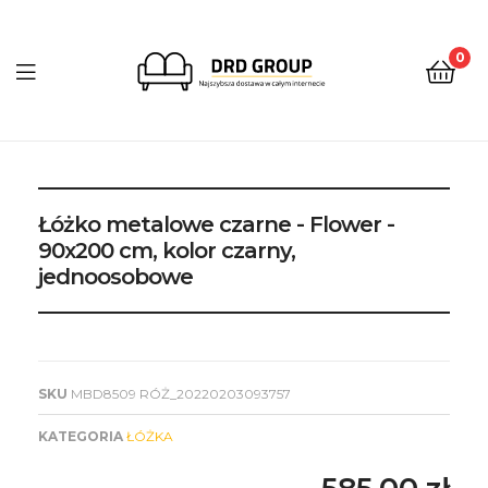
0
DRD
Group
Łóżko metalowe czarne - Flower -
90x200 cm, kolor czarny,
jednoosobowe
SKU
MBD8509 RÓŻ_20220203093757
KATEGORIA
ŁÓŻKA