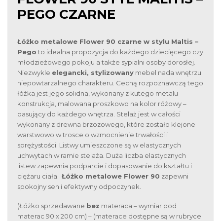
PEGO CZARNE
Łóżko metalowe Flower 90 czarne w stylu Maltis –
Pego
to idealna propozycja do każdego dziecięcego czy
młodzieżowego pokoju a także sypialni osoby dorosłej.
Niezwykle
elegancki, stylizowany
mebel nada wnętrzu
niepowtarzalnego charakteru. Cechą rozpoznawczą tego
łóżka jest jego solidna, wykonany z kutego metalu
konstrukcja, malowana proszkowo na kolor różowy –
pasujący do każdego wnętrza. Stelaż jest w całości
wykonany z drewna brzozowego, które zostało klejone
warstwowo w trosce o wzmocnienie trwałości i
sprężystości. Listwy umieszczone są w elastycznych
uchwytach w ramie stelaża. Duża liczba elastycznych
listew zapewnia podparcie i dopasowanie do kształtu i
ciężaru ciała.
Łóżko metalowe Flower 90
zapewni
spokojny sen i efektywny odpoczynek.
(Łóżko sprzedawane
bez
materaca – wymiar pod
materac 90 x 200 cm) – (materace dostępne są w rubryce