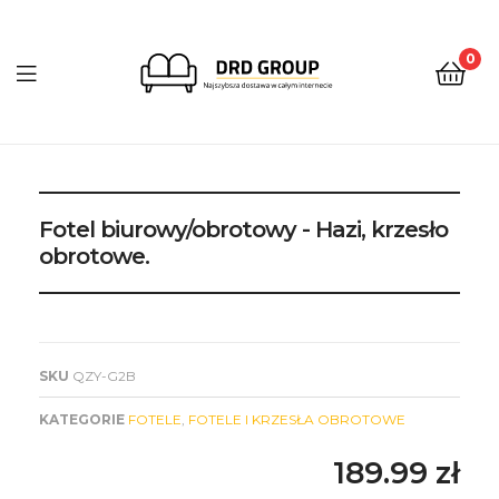
0
DRD
Group
Fotel biurowy/obrotowy - Hazi, krzesło
obrotowe.
SKU
QZY-G2B
KATEGORIE
FOTELE
,
FOTELE I KRZESŁA OBROTOWE
189.99
zł