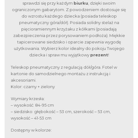
sprawdzi się przy każdym
biurku
, dzięki swoim
ograniczonym gabarytom. Z powodzeniem dostosuje się
do wzrostu każdego dziecka (posiada teleskop
pneumatyczny góra/dół). Posiada solidny stelaż na
pięcioramiennym krzyżaku z kółkami (posiadają
zabezpieczenia przez porysowaniem podłoża). Miękkie
tapicerowane siedzisko i oparcie zapewnia wygodę
użytkowania. Wybierz kolor idealny do pokoju Twojego
dziecka i spraw mu wyjątkowy
prezent
!
Teleskop pneumatyczny z regulacją dół/góra. Fotel w
kartonie do samodzielnego montażu z instrukcją i
akcesoriami.
Kolor: czarny + zielony
Wymiary krzesła:
– wysokość: 84-95 cm
– siedzisko: głębokość – 53 cm, szerokość – 53 cm,
wysokość – 41-53 cm
Dostępny w kolorze: