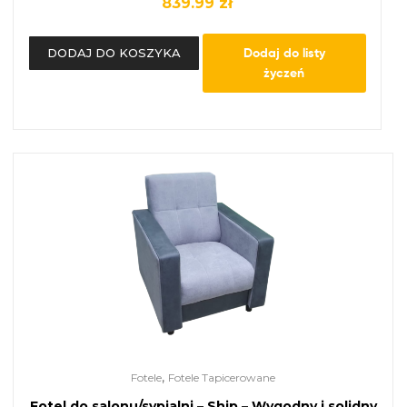
839.99
zł
Dodaj do listy
DODAJ DO KOSZYKA
życzeń
,
Fotele
Fotele Tapicerowane
Fotel do salonu/sypialni – Ship – Wygodny i solidny