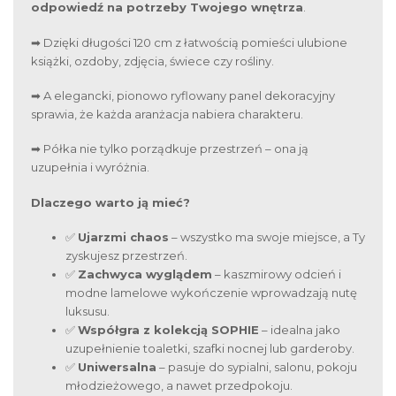
odpowiedź na potrzeby Twojego wnętrza
.
➡ Dzięki długości 120 cm z łatwością pomieści ulubione
książki, ozdoby, zdjęcia, świece czy rośliny.
➡ A elegancki, pionowo ryflowany panel dekoracyjny
sprawia, że każda aranżacja nabiera charakteru.
➡ Półka nie tylko porządkuje przestrzeń – ona ją
uzupełnia i wyróżnia.
Dlaczego warto ją mieć?
✅
Ujarzmi chaos
– wszystko ma swoje miejsce, a Ty
zyskujesz przestrzeń.
✅
Zachwyca wyglądem
– kaszmirowy odcień i
modne lamelowe wykończenie wprowadzają nutę
luksusu.
✅
Współgra z kolekcją SOPHIE
– idealna jako
uzupełnienie toaletki, szafki nocnej lub garderoby.
✅
Uniwersalna
– pasuje do sypialni, salonu, pokoju
młodzieżowego, a nawet przedpokoju.