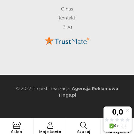
O nas
Kontakt
Blog
© 2022 Projekt i realizacja:
Agencja Reklamowa
Tings.pl
0
Szukaj
Sklep
Moje konto
Szukaj
Lista życzeń