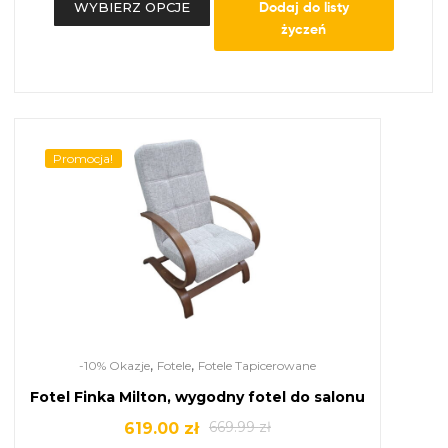
Dodaj do listy
WYBIERZ OPCJE
życzeń
Promocja!
,
,
-10% Okazje
Fotele
Fotele Tapicerowane
Fotel Finka Milton, wygodny fotel do salonu
669.99
zł
619.00
zł