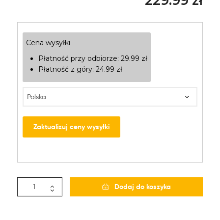
229.99
zł
Cena wysyłki
Płatność przy odbiorze:
29.99
zł
Płatność z góry:
24.99
zł
Zaktualizuj ceny wysyłki
Dodaj do koszyka