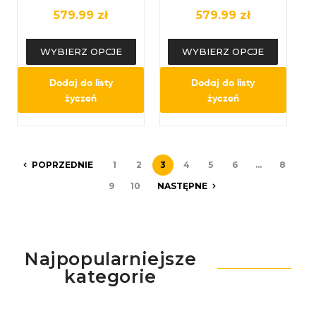
Komfort w
Elegancja w
579.99
zł
579.99
zł
Wyjątkowym Stylu
Srebrze
WYBIERZ OPCJE
WYBIERZ OPCJE
Dodaj do listy
Dodaj do listy
życzeń
życzeń
POPRZEDNIE
1
2
3
4
5
6
…
8
9
10
NASTĘPNE
Najpopularniejsze
kategorie