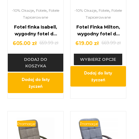
,
,
,
,
-10% Okazje
Fotele
Fotele
-10% Okazje
Fotele
Fotele
Tapicerowane
Tapicerowane
Fotel finka Isabell,
Fotel Finka Milton,
wygodny fotel do
wygodny fotel do
salonu, pokoju
salonu
659.99
zł
669.99
zł
605.00
zł
619.00
zł
DODAJ DO
WYBIERZ OPCJE
KOSZYKA
Dodaj do listy
Dodaj do listy
życzeń
życzeń
Promocja!
Promocja!