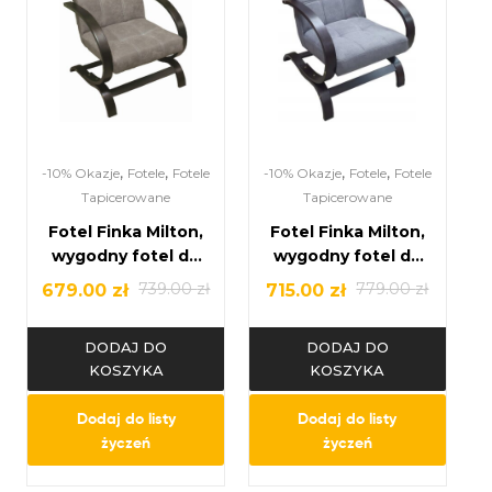
,
,
,
,
-10% Okazje
Fotele
Fotele
-10% Okazje
Fotele
Fotele
Tapicerowane
Tapicerowane
Fotel Finka Milton,
Fotel Finka Milton,
wygodny fotel do
wygodny fotel do
salonu
salonu
739.00
zł
779.00
zł
679.00
zł
715.00
zł
DODAJ DO
DODAJ DO
KOSZYKA
KOSZYKA
Dodaj do listy
Dodaj do listy
życzeń
życzeń