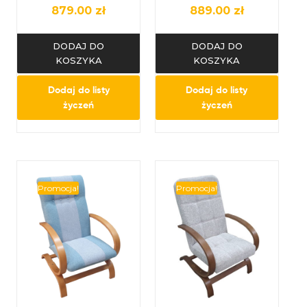
salonu
salonu
879.00
zł
889.00
zł
DODAJ DO
DODAJ DO
KOSZYKA
KOSZYKA
Dodaj do listy
Dodaj do listy
życzeń
życzeń
Promocja!
Promocja!