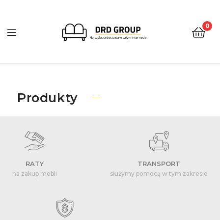
0
DRD
Group
Produkty
RATY
TRANSPORT
na zakup mebli
służymy pomocą w tym zakresie