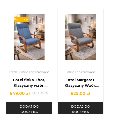
Promocja!
,
Fotele
Fotele Tapicerowane
Fotele Tapicerowane
Fotel finka Thor,
Fotel Margaret,
Klasyczny wzór,
Klasyczny Wzór,
Świetny wybór do
Finka do każdego
589.99
zł
549.00
zł
629.00
zł
salonu! Finka
wnętrza! Finka
DODAJ DO
DODAJ DO
KOSZYKA
KOSZYKA