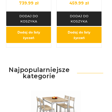
szufladami,
Toaletka do
739.99
zł
459.99
zł
nowoczesna
makijażu Toaletka
Kaszmir
DODAJ DO
DODAJ DO
KOSZYKA
KOSZYKA
Dodaj do listy
Dodaj do listy
życzeń
życzeń
Najpopularniejsze
kategorie