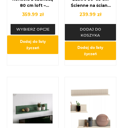
80 cm loft –
Ścienne na ścianę
metalowa,
do Pokoju
359.99
zł
239.99
zł
industrialna, różne
Kaszmirowe
kolory
WYBIERZ OPCJE
DODAJ DO
KOSZYKA
Dodaj do listy
Dodaj do listy
życzeń
życzeń