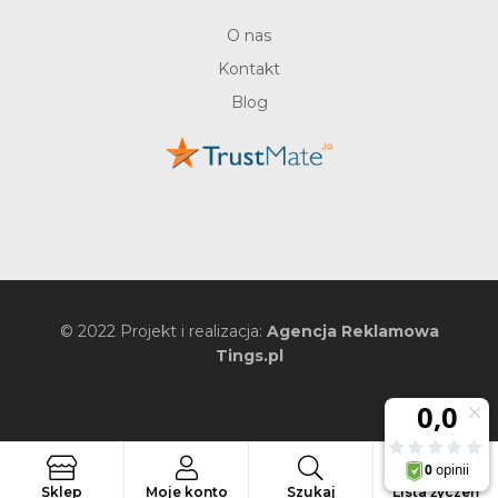
O nas
Kontakt
Blog
© 2022 Projekt i realizacja:
Agencja Reklamowa
Tings.pl
0
Szukaj
Sklep
Moje konto
Szukaj
Lista życzeń