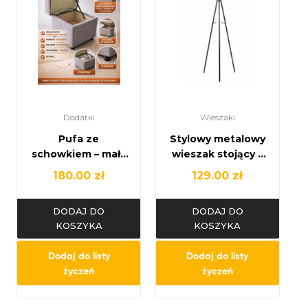
Dodatki
Wieszaki
Pufa ze
Stylowy metalowy
schowkiem – mały
wieszak stojący –
mebel, wielka
nowoczesny
180.00
zł
129.00
zł
wygoda
design i
funkcjonalność
DODAJ DO
DODAJ DO
KOSZYKA
KOSZYKA
Dodaj do listy
Dodaj do listy
życzeń
życzeń