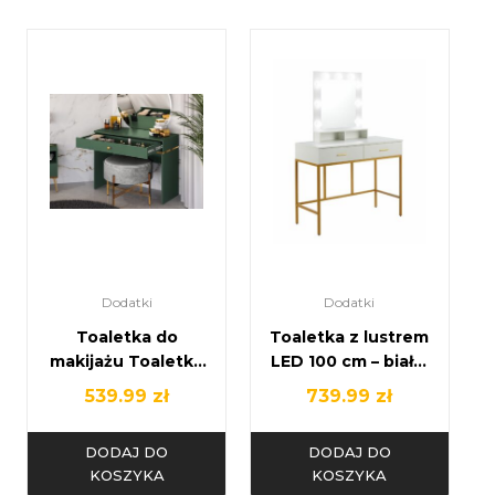
Dodatki
Dodatki
Toaletka do
Toaletka z lustrem
makijażu Toaletka
LED 100 cm – biała,
Zieleń + ZŁOTO –
złoty stelaż, z
539.99
zł
739.99
zł
Wysyłka 24H!
szufladami
DODAJ DO
DODAJ DO
KOSZYKA
KOSZYKA