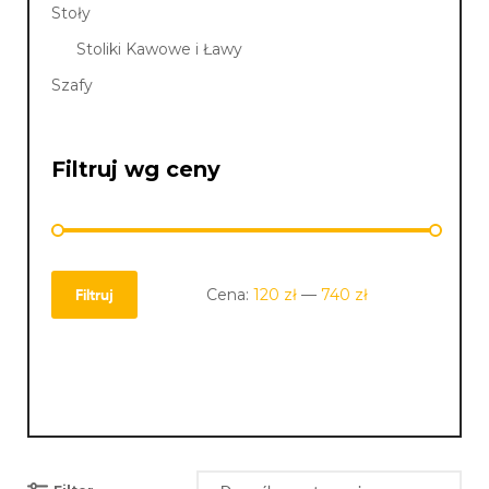
Stoły
Stoliki Kawowe i Ławy
Szafy
Filtruj wg ceny
Cena:
120 zł
—
740 zł
Filtruj