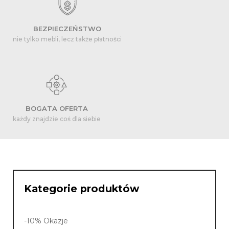
BEZPIECZEŃSTWO
nie tylko mebli, lecz także płatności
BOGATA OFERTA
każdy znajdzie coś dla siebie
Kategorie produktów
-10% Okazje