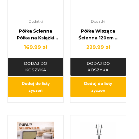
Dodatki
Dodatki
Półka Ścienna
Półka Wisząca
Półka na Książki
Ścienna 120cm z
Półka Wisząca –
Lamelami SOPHIE
169.99
zł
229.99
zł
wysyłka w 24H!
Kremowa
Kaszmirowa
DODAJ DO
DODAJ DO
KOSZYKA
KOSZYKA
Dodaj do listy
Dodaj do listy
życzeń
życzeń