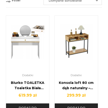
Filter
Dodatki
Dodatki
Biurko TOALETKA
Konsola loft 80 cm
Toaletka Biała
dąb naturalny –
Kosmetyczna
metalowy stelaż,
619.99
zł
299.99
zł
Toaletka
dwie półki otwarte
GLAMOUR
DODAJ DO
DODAJ DO